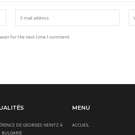
owser for the next time I comment.
UALITÉS
MENU
RENCE DE GEORGES HEINTZ À
ACCUEIL
, BULGARIE